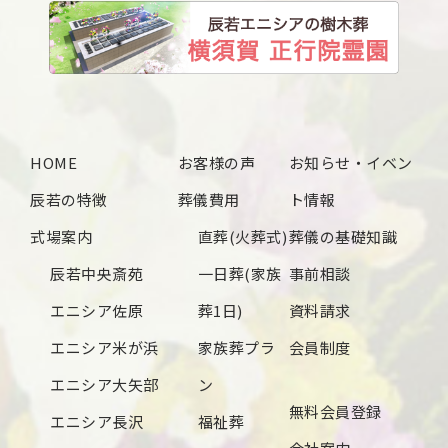
HOME
お客様の声
お知らせ・イベン
辰若の特徴
葬儀費用
ト情報
式場案内
直葬(火葬式)
葬儀の基礎知識
辰若中央斎苑
一日葬(家族
事前相談
エニシア佐原
葬1日)
資料請求
エニシア米が浜
家族葬プラ
会員制度
エニシア大矢部
ン
無料会員登録
エニシア長沢
福祉葬