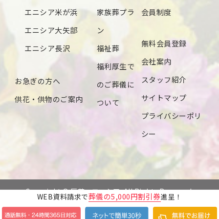
エニシア米が浜
家族葬プラ
会員制度
エニシア大矢部
ン
無料会員登録
エニシア長沢
福祉葬
会社案内
福利厚生で
スタッフ紹介
お急ぎの方へ
のご葬儀に
サイトマップ
供花・供物のご案内
ついて
プライバシーポリ
シー
Copyright © 辰若・エニシア. All Rights Reserved.
葬儀の5,000円割引券
WEB資料請求で
進呈！