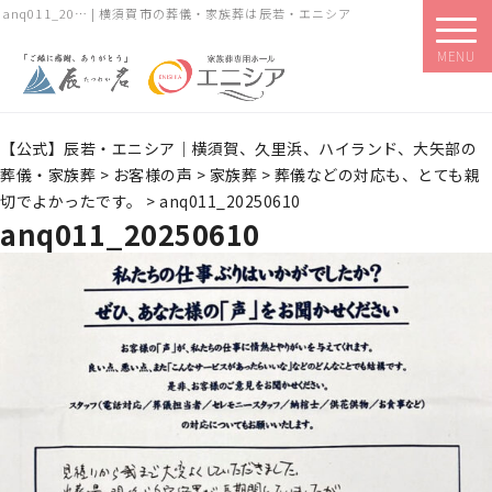
anq011_20… | 横須賀市の葬儀・家族葬は辰若・エニシア
MENU
【公式】辰若・エニシア｜横須賀、久里浜、ハイランド、大矢部の
葬儀・家族葬
>
お客様の声
>
家族葬
>
葬儀などの対応も、とても親
切でよかったです。
>
anq011_20250610
anq011_20250610