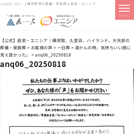
anq06_202… | 横須賀市の葬儀・家族葬は辰若・エニシア
MENU
【公式】辰若・エニシア｜横須賀、久里浜、ハイランド、大矢部の
葬儀・家族葬
>
お客様の声
>
一日葬
>
湯かんの時、気持ちいい顔に
見え良かった。
>
anq06_20250818
anq06_20250818