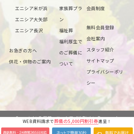
エニシア米が浜
家族葬プラ
会員制度
エニシア大矢部
ン
無料会員登録
エニシア長沢
福祉葬
会社案内
福利厚生で
スタッフ紹介
お急ぎの方へ
のご葬儀に
サイトマップ
供花・供物のご案内
ついて
プライバシーポリ
シー
Copyright © 辰若・エニシア. All Rights Reserved.
葬儀の5,000円割引券
WEB資料請求で
進呈！