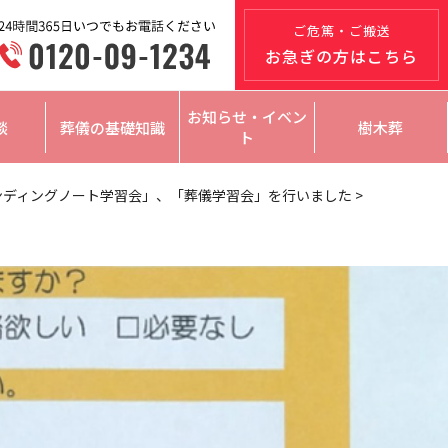
ご危篤・ご搬送
お急ぎの方はこちら
お知らせ・イベン
談
葬儀の基礎知識
樹木葬
ト
ンディングノート学習会」、「葬儀学習会」を行いました
>