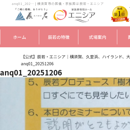
anq01_202… | 横須賀市の葬儀・家族葬は辰若・エニシア
ホーム
辰若の特徴
式場案内
【公式】辰若・エニシア｜横須賀、久里浜、ハイランド、
anq01_20251206
anq01_20251206