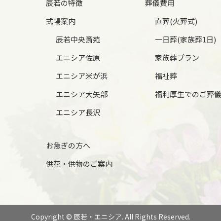
辰若の特徴
葬儀費用
式場案内
直葬(火葬式)
辰若中央斎苑
一日葬(家族葬1日)
エニシア佐原
家族葬プラン
エニシア米が浜
福祉葬
エニシア大矢部
福利厚生でのご葬
エニシア長沢
お急ぎの方へ
供花・供物のご案内
Copyright © 辰若・エニシア. All Rights Reserved.