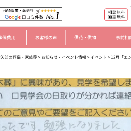
葬儀費用
お客様の声
供花・供物
事前相
大矢部の葬儀・家族葬
>
お知らせ・イベント情報
>
イベント
>
12月「エ