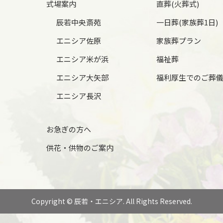
式場案内
直葬(火葬式)
辰若中央斎苑
一日葬(家族葬1日)
エニシア佐原
家族葬プラン
エニシア米が浜
福祉葬
エニシア大矢部
福利厚生でのご葬
エニシア長沢
お急ぎの方へ
供花・供物のご案内
Copyright © 辰若・エニシア. All Rights Reserved.