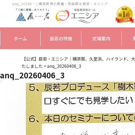
anq_20260… | 横須賀市の葬儀・家族葬は辰若・エニシア
ホーム
辰若の特徴
式場案内
【公式】辰若・エニシア｜横須賀、久里浜、ハイランド、
たしました
>
anq_20260406_3
anq_20260406_3