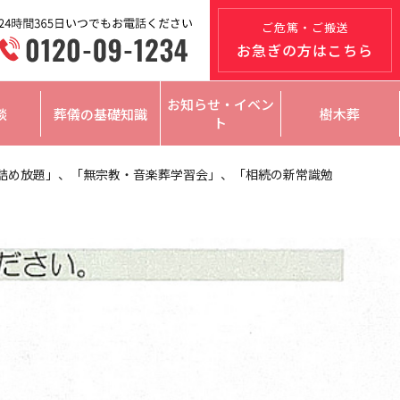
ご危篤・ご搬送
お急ぎの方はこちら
お知らせ・イベン
談
葬儀の基礎知識
樹木葬
ト
菜詰め放題」、「無宗教・音楽葬学習会」、「相続の新常識勉