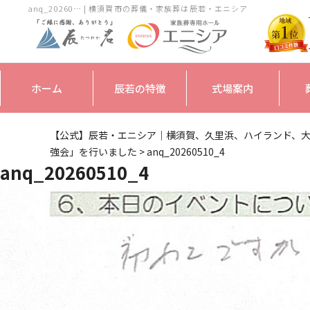
anq_20260… | 横須賀市の葬儀・家族葬は辰若・エニシア
ホーム
辰若の特徴
式場案内
【公式】辰若・エニシア｜横須賀、久里浜、ハイランド、
強会」を行いました
>
anq_20260510_4
anq_20260510_4