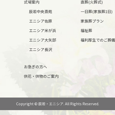
式場案内
直葬(火葬式)
辰若中央斎苑
一日葬(家族葬1日)
エニシア佐原
家族葬プラン
エニシア米が浜
福祉葬
エニシア大矢部
福利厚生でのご葬
エニシア長沢
お急ぎの方へ
供花・供物のご案内
Copyright © 辰若・エニシア. All Rights Reserved.