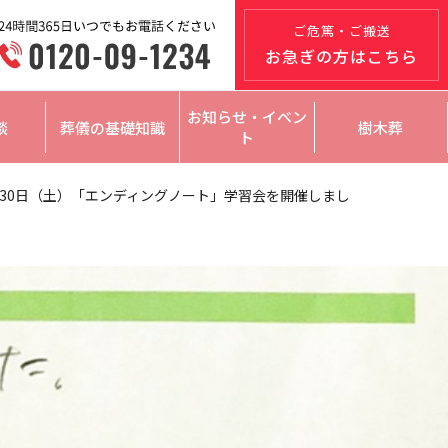
ご危篤・ご搬送
お急ぎの方はこちら
お知らせ・イベン
談
葬儀の基礎知識
樹木葬
ト
4月30日（土）「エンディングノート」学習会を開催しまし