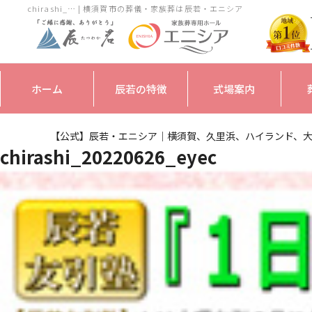
chirashi_… | 横須賀市の葬儀・家族葬は辰若・エニシア
ホーム
辰若の特徴
式場案内
【公式】辰若・エニシア｜横須賀、久里浜、ハイランド、
chirashi_20220626_eyec