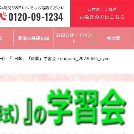
ご危篤・ご搬送
お急ぎの方はこちら
お知らせ・イベン
談
葬儀の基礎知識
樹木葬
ト
（日）「1日葬」「直葬」学習会
>
chirashi_20220626_eyec