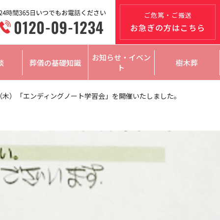
ご危篤・ご搬送
お急ぎの方はこちら
お知らせ・イベン
談
葬儀の基礎知識
樹木葬
ト
日（木）「エンディングノート学習会」を開催いたしました。