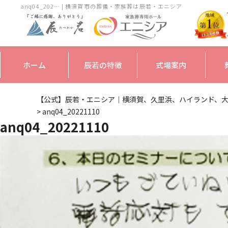
anq04_202… | 横須賀市の葬儀・家族葬は辰若・エニシア
ホーム
辰若の特徴
式場案内
【公式】辰若・エニシア｜横須賀、久里浜、ハイランド、
>
anq04_20221110
anq04_20221110