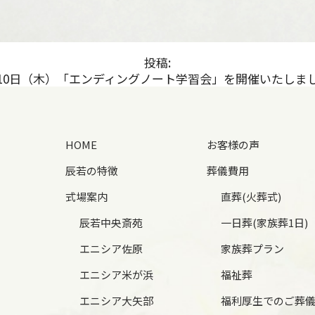
投稿:
月10日（木）「エンディングノート学習会」を開催いたしま
HOME
お客様の声
辰若の特徴
葬儀費用
式場案内
直葬(火葬式)
辰若中央斎苑
一日葬(家族葬1日)
エニシア佐原
家族葬プラン
エニシア米が浜
福祉葬
エニシア大矢部
福利厚生でのご葬