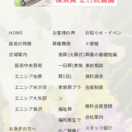
HOME
お客様の声
お知らせ・イベン
辰若の特徴
葬儀費用
ト情報
式場案内
直葬(火葬式)
葬儀の基礎知識
辰若中央斎苑
一日葬(家族
事前相談
エニシア佐原
葬1日)
資料請求
エニシア米が浜
家族葬プラ
会員制度
エニシア大矢部
ン
無料会員登録
エニシア長沢
福祉葬
会社案内
福利厚生で
スタッフ紹介
お急ぎの方へ
のご葬儀に