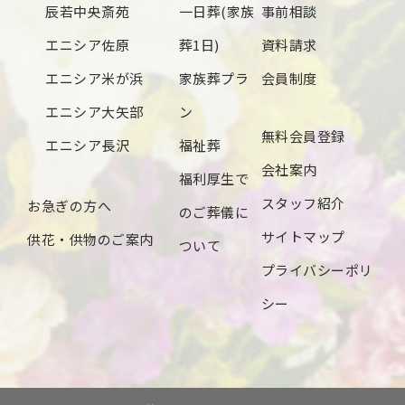
辰若中央斎苑
一日葬(家族
事前相談
エニシア佐原
葬1日)
資料請求
エニシア米が浜
家族葬プラ
会員制度
エニシア大矢部
ン
無料会員登録
エニシア長沢
福祉葬
会社案内
福利厚生で
スタッフ紹介
お急ぎの方へ
のご葬儀に
サイトマップ
供花・供物のご案内
ついて
プライバシーポリ
シー