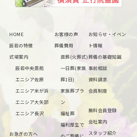
HOME
お客様の声
お知らせ・イベン
辰若の特徴
葬儀費用
ト情報
式場案内
直葬(火葬式)
葬儀の基礎知識
辰若中央斎苑
一日葬(家族
事前相談
エニシア佐原
葬1日)
資料請求
エニシア米が浜
家族葬プラ
会員制度
エニシア大矢部
ン
無料会員登録
エニシア長沢
福祉葬
会社案内
福利厚生で
スタッフ紹介
お急ぎの方へ
のご葬儀に