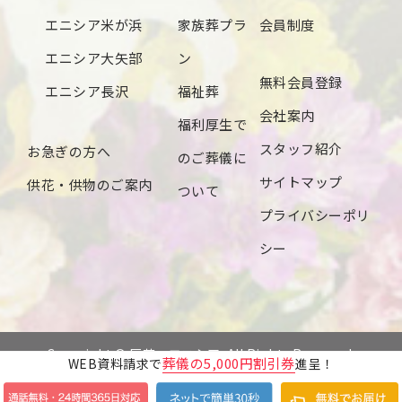
エニシア米が浜
家族葬プラ
会員制度
エニシア大矢部
ン
無料会員登録
エニシア長沢
福祉葬
会社案内
福利厚生で
スタッフ紹介
お急ぎの方へ
のご葬儀に
サイトマップ
供花・供物のご案内
ついて
プライバシーポリ
シー
Copyright © 辰若・エニシア. All Rights Reserved.
葬儀の5,000円割引券
WEB資料請求で
進呈！