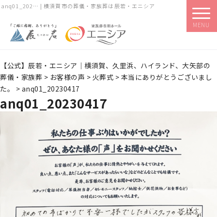
anq01_202… | 横須賀市の葬儀・家族葬は辰若・エニシア
MENU
【公式】辰若・エニシア｜横須賀、久里浜、ハイランド、大矢部の
葬儀・家族葬
>
お客様の声
>
火葬式
>
本当にありがとうございまし
た。
>
anq01_20230417
anq01_20230417