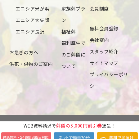
エニシア米が浜
家族葬プラ
会員制度
エニシア大矢部
ン
無料会員登録
エニシア長沢
福祉葬
会社案内
福利厚生で
スタッフ紹介
お急ぎの方へ
のご葬儀に
サイトマップ
供花・供物のご案内
ついて
プライバシーポリ
シー
Copyright © 辰若・エニシア. All Rights Reserved.
葬儀の5,000円割引券
WEB資料請求で
進呈！