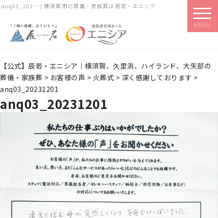
anq03_202… | 横須賀市の葬儀・家族葬は辰若・エニシア
MENU
【公式】辰若・エニシア｜横須賀、久里浜、ハイランド、大矢部の
葬儀・家族葬
>
お客様の声
>
火葬式
>
深く感謝しております
>
anq03_20231201
anq03_20231201