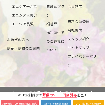
エニシア米が浜
家族葬プラ
会員制度
エニシア大矢部
ン
無料会員登録
エニシア長沢
福祉葬
会社案内
福利厚生で
スタッフ紹介
お急ぎの方へ
のご葬儀に
サイトマップ
供花・供物のご案内
ついて
プライバシーポリ
シー
Copyright © 辰若・エニシア. All Rights Reserved.
葬儀の5,000円割引券
WEB資料請求で
進呈！