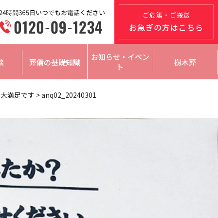
ご危篤・ご搬送
お急ぎの方はこちら
お知らせ・イベン
談
葬儀の基礎知識
樹木葬
ト
で大満足です
>
anq02_20240301