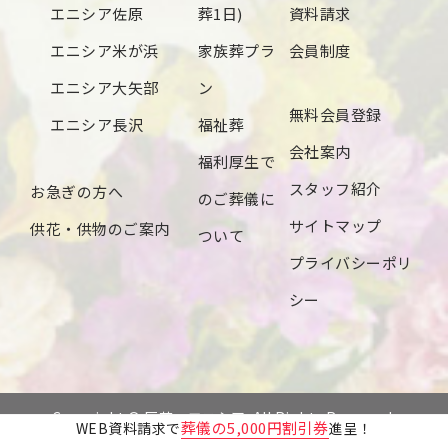
エニシア佐原
葬1日)
資料請求
エニシア米が浜
家族葬プラ
会員制度
エニシア大矢部
ン
無料会員登録
エニシア長沢
福祉葬
会社案内
福利厚生で
スタッフ紹介
お急ぎの方へ
のご葬儀に
サイトマップ
供花・供物のご案内
ついて
プライバシーポリ
シー
Copyright © 辰若・エニシア. All Rights Reserved.
葬儀の5,000円割引券
WEB資料請求で
進呈！