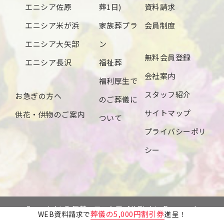
エニシア佐原
葬1日)
資料請求
エニシア米が浜
家族葬プラ
会員制度
エニシア大矢部
ン
無料会員登録
エニシア長沢
福祉葬
会社案内
福利厚生で
スタッフ紹介
お急ぎの方へ
のご葬儀に
サイトマップ
供花・供物のご案内
ついて
プライバシーポリ
シー
Copyright © 辰若・エニシア. All Rights Reserved.
葬儀の5,000円割引券
WEB資料請求で
進呈！