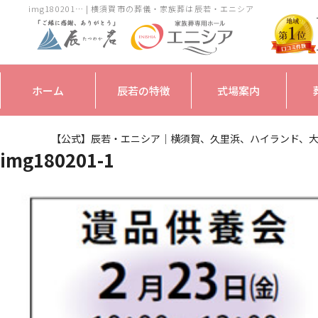
img180201… | 横須賀市の葬儀・家族葬は辰若・エニシア
ホーム
辰若の特徴
式場案内
【公式】辰若・エニシア｜横須賀、久里浜、ハイランド、
img180201-1