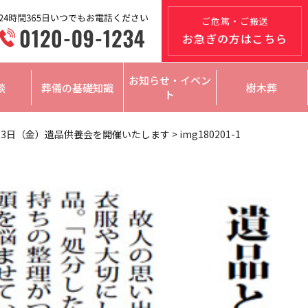
ご危篤・ご搬送
お急ぎの方はこちら
お知らせ・イベン
談
葬儀の基礎知識
樹木葬
ト
23日（金）遺品供養会を開催いたします
>
img180201-1