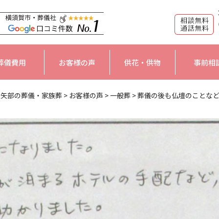
葬儀費用
お客様の声
供花・供物
事前相
大矢部の葬儀・家族葬
>
お客様の声
>
一般葬
>
葬儀の後も仏壇のことなど