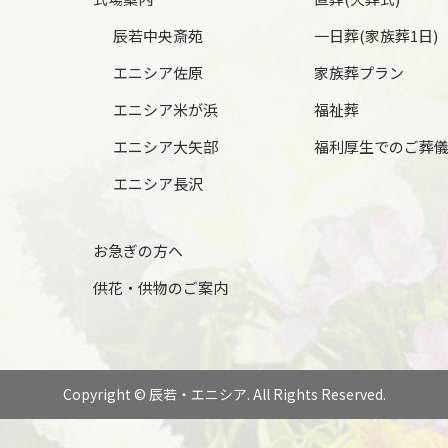
辰若中央斎苑
一日葬(家族葬1日)
エニシア佐原
家族葬プラン
エニシア米が浜
福祉葬
エニシア大矢部
福利厚生でのご葬
エニシア長沢
お急ぎの方へ
供花・供物のご案内
Copyright © 辰若・エニシア. All Rights Reserved.