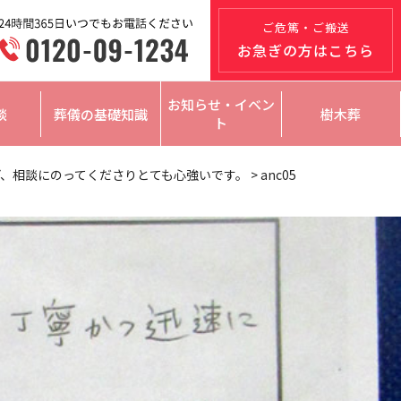
ご危篤・ご搬送
お急ぎの方はこちら
お知らせ・イベン
談
葬儀の基礎知識
樹木葬
ト
、相談にのってくださりとても心強いです。
>
anc05