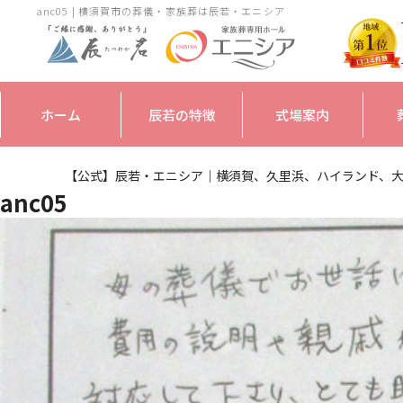
anc05 | 横須賀市の葬儀・家族葬は辰若・エニシア
ホーム
辰若の特徴
式場案内
【公式】辰若・エニシア｜横須賀、久里浜、ハイランド、
anc05