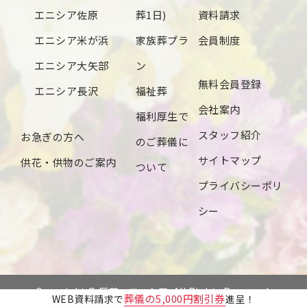
エニシア佐原
葬1日)
資料請求
エニシア米が浜
家族葬プラ
会員制度
エニシア大矢部
ン
無料会員登録
エニシア長沢
福祉葬
会社案内
福利厚生で
スタッフ紹介
お急ぎの方へ
のご葬儀に
サイトマップ
供花・供物のご案内
ついて
プライバシーポリ
シー
Copyright © 辰若・エニシア. All Rights Reserved.
葬儀の5,000円割引券
WEB資料請求で
進呈！