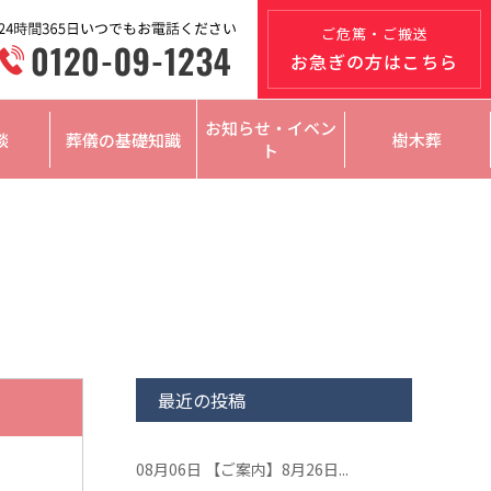
ご危篤・ご搬送
お急ぎの方はこちら
お知らせ・イベン
談
葬儀の基礎知識
樹木葬
ト
最近の投稿
08月06日
【ご案内】8月26日...