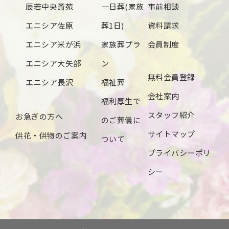
辰若中央斎苑
一日葬(家族
事前相談
2024年6月
エニシア佐原
葬1日)
資料請求
2024年5月
エニシア米が浜
家族葬プラ
会員制度
2024年4月
エニシア大矢部
ン
無料会員登録
2024年3月
エニシア長沢
福祉葬
会社案内
2024年2月
福利厚生で
スタッフ紹介
お急ぎの方へ
2024年1月
のご葬儀に
サイトマップ
供花・供物のご案内
2023年12月
ついて
プライバシーポリ
2023年11月
シー
2023年10月
2023年9月
2023年8月