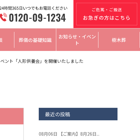
ご危篤・ご搬送
お急ぎの方はこちら
お知らせ・イベン
談
葬儀の基礎知識
樹木葬
ト
イベント「人形供養会」を開催いたしました
最近の投稿
08月06日
【ご案内】8月26日...