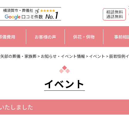
葬儀費用
お客様の声
供花・供物
事前相
大矢部の葬儀・家族葬
>
お知らせ・イベント情報
>
イベント
>
辰若恒例
イベント
いたしました