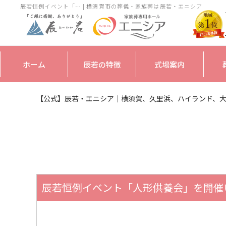
辰若恒例イベント「… | 横須賀市の葬儀・家族葬は辰若・エニシア
ホーム
辰若の特徴
式場案内
【公式】辰若・エニシア｜横須賀、久里浜、ハイランド、
辰若恒例イベント「人形供養会」を開催