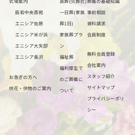
式場案内
直葬(火葬式)
葬儀の基礎知識
辰若中央斎苑
一日葬(家族
事前相談
エニシア佐原
葬1日)
資料請求
エニシア米が浜
家族葬プラ
会員制度
エニシア大矢部
ン
無料会員登録
エニシア長沢
福祉葬
会社案内
福利厚生で
スタッフ紹介
お急ぎの方へ
のご葬儀に
サイトマップ
供花・供物のご案内
ついて
プライバシーポリ
シー