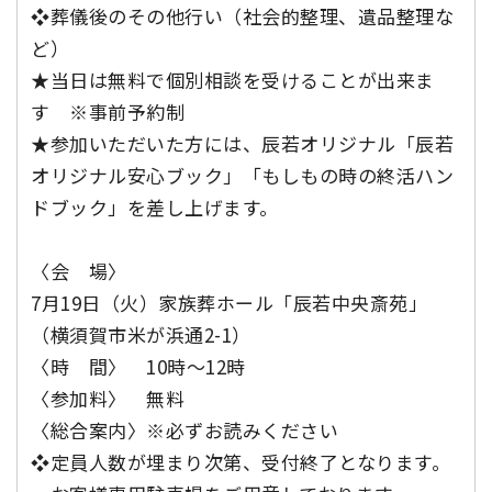
❖葬儀後のその他行い（社会的整理、遺品整理な
ど）
★当日は無料で個別相談を受けることが出来ま
す ※事前予約制
★参加いただいた方には、辰若オリジナル「辰若
オリジナル安心ブック」「もしもの時の終活ハン
ドブック」を差し上げます。
〈会 場〉
7月19日（火）家族葬ホール「辰若中央斎苑」
（横須賀市米が浜通2-1）
〈時 間〉 10時～12時
〈参加料〉 無料
〈総合案内〉※必ずお読みください
❖定員人数が埋まり次第、受付終了となります。