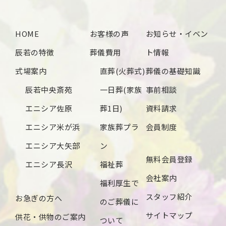
2024年11月
2024年10月
HOME
お客様の声
お知らせ・イベン
2024年9月
辰若の特徴
葬儀費用
ト情報
2024年8月
式場案内
直葬(火葬式)
葬儀の基礎知識
2024年7月
辰若中央斎苑
一日葬(家族
事前相談
2024年6月
エニシア佐原
葬1日)
資料請求
2024年5月
エニシア米が浜
家族葬プラ
会員制度
2024年4月
エニシア大矢部
ン
無料会員登録
2024年3月
エニシア長沢
福祉葬
会社案内
2024年2月
福利厚生で
スタッフ紹介
お急ぎの方へ
2024年1月
のご葬儀に
サイトマップ
供花・供物のご案内
2023年12月
ついて