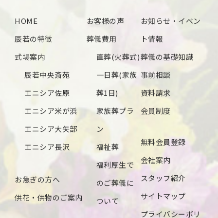
2024年10月
HOME
お客様の声
お知らせ・イベン
2024年9月
辰若の特徴
葬儀費用
ト情報
2024年8月
式場案内
直葬(火葬式)
葬儀の基礎知識
2024年7月
辰若中央斎苑
一日葬(家族
事前相談
2024年6月
エニシア佐原
葬1日)
資料請求
2024年5月
エニシア米が浜
家族葬プラ
会員制度
2024年4月
エニシア大矢部
ン
無料会員登録
2024年3月
エニシア長沢
福祉葬
会社案内
2024年2月
福利厚生で
スタッフ紹介
お急ぎの方へ
2024年1月
のご葬儀に
サイトマップ
供花・供物のご案内
2023年12月
ついて
プライバシーポリ