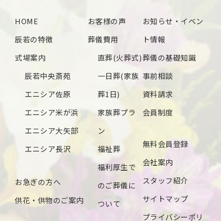
2024年10月
HOME
お客様の声
お知らせ・イベン
2024年9月
辰若の特徴
葬儀費用
ト情報
2024年8月
式場案内
直葬(火葬式)
葬儀の基礎知識
2024年7月
辰若中央斎苑
一日葬(家族
事前相談
2024年6月
エニシア佐原
葬1日)
資料請求
2024年5月
エニシア米が浜
家族葬プラ
会員制度
2024年4月
エニシア大矢部
ン
無料会員登録
2024年3月
エニシア長沢
福祉葬
会社案内
2024年2月
福利厚生で
スタッフ紹介
お急ぎの方へ
2024年1月
のご葬儀に
サイトマップ
供花・供物のご案内
2023年12月
ついて
プライバシーポリ