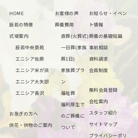
2024年10月
HOME
お客様の声
お知らせ・イベン
2024年9月
辰若の特徴
葬儀費用
ト情報
2024年8月
式場案内
直葬(火葬式)
葬儀の基礎知識
2024年7月
辰若中央斎苑
一日葬(家族
事前相談
2024年6月
エニシア佐原
葬1日)
資料請求
2024年5月
エニシア米が浜
家族葬プラ
会員制度
2024年4月
エニシア大矢部
ン
無料会員登録
2024年3月
エニシア長沢
福祉葬
会社案内
2024年2月
福利厚生で
スタッフ紹介
お急ぎの方へ
2024年1月
のご葬儀に
サイトマップ
供花・供物のご案内
2023年12月
ついて
プライバシーポリ