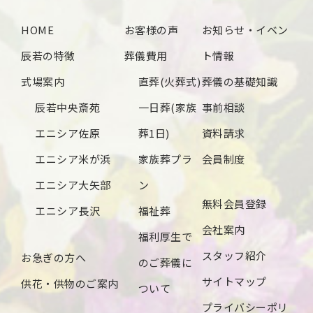
2024年10月
HOME
お客様の声
お知らせ・イベン
2024年9月
辰若の特徴
葬儀費用
ト情報
2024年8月
式場案内
直葬(火葬式)
葬儀の基礎知識
2024年7月
辰若中央斎苑
一日葬(家族
事前相談
2024年6月
エニシア佐原
葬1日)
資料請求
2024年5月
エニシア米が浜
家族葬プラ
会員制度
2024年4月
エニシア大矢部
ン
無料会員登録
2024年3月
エニシア長沢
福祉葬
会社案内
2024年2月
福利厚生で
スタッフ紹介
お急ぎの方へ
2024年1月
のご葬儀に
サイトマップ
供花・供物のご案内
2023年12月
ついて
プライバシーポリ