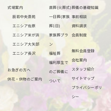
2024年8月
式場案内
直葬(火葬式)
葬儀の基礎知識
2024年7月
辰若中央斎苑
一日葬(家族
事前相談
2024年6月
エニシア佐原
葬1日)
資料請求
2024年5月
エニシア米が浜
家族葬プラ
会員制度
2024年4月
エニシア大矢部
ン
無料会員登録
2024年3月
エニシア長沢
福祉葬
会社案内
2024年2月
福利厚生で
スタッフ紹介
お急ぎの方へ
2024年1月
のご葬儀に
サイトマップ
供花・供物のご案内
2023年12月
ついて
プライバシーポリ
2023年11月
シー
2023年10月
2023年9月