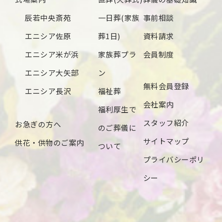
2024年7月
辰若中央斎苑
一日葬(家族
事前相談
2024年6月
エニシア佐原
葬1日)
資料請求
2024年5月
エニシア米が浜
家族葬プラ
会員制度
2024年4月
エニシア大矢部
ン
無料会員登録
2024年3月
エニシア長沢
福祉葬
会社案内
2024年2月
福利厚生で
スタッフ紹介
お急ぎの方へ
2024年1月
のご葬儀に
サイトマップ
供花・供物のご案内
2023年12月
ついて
プライバシーポリ
2023年11月
シー
2023年10月
2023年9月