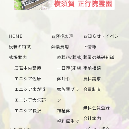
2024年12月
2024年11月
2024年10月
HOME
お客様の声
お知らせ・イベン
2024年9月
辰若の特徴
葬儀費用
ト情報
2024年8月
式場案内
直葬(火葬式)
葬儀の基礎知識
2024年7月
辰若中央斎苑
一日葬(家族
事前相談
2024年6月
エニシア佐原
葬1日)
資料請求
2024年5月
エニシア米が浜
家族葬プラ
会員制度
2024年4月
エニシア大矢部
ン
無料会員登録
2024年3月
エニシア長沢
福祉葬
会社案内
2024年2月
福利厚生で
スタッフ紹介