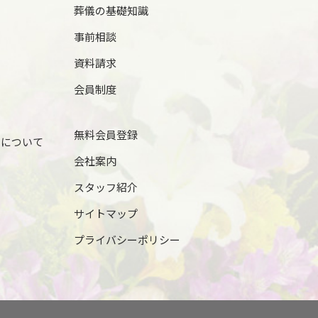
2025年9月
葬儀の基礎知識
2025年8月
事前相談
2025年7月
資料請求
会員制度
2025年6月
2025年5月
無料会員登録
儀について
2025年4月
会社案内
2025年3月
スタッフ紹介
2025年2月
サイトマップ
2025年1月
プライバシーポリシー
2024年12月
2024年11月
2024年10月