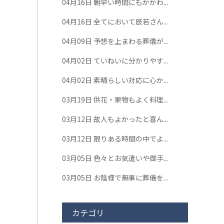
04月16日
朝早い時間にもかかわ...
04月16日
全てにおいて辰若さん...
04月09日
予想を上まわる葬儀が...
04月02日
ていねいに分かりやす...
04月02日
素晴らしい対応に心か...
03月19日
供花・果物もよく料理...
03月12日
故人もよかったと喜ん...
03月12日
限りある時間の中でよ...
03月05日
色々とお気遣いや御手...
03月05日
お陰様で無事に葬儀を...
カテゴリ