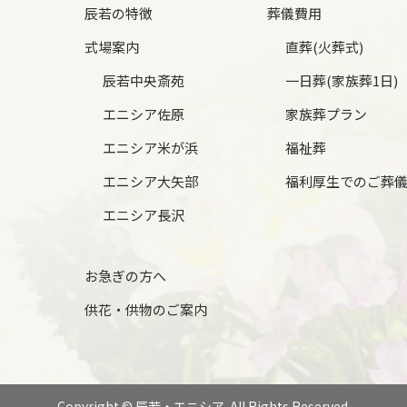
辰若の特徴
葬儀費用
式場案内
直葬(火葬式)
辰若中央斎苑
一日葬(家族葬1日)
エニシア佐原
家族葬プラン
エニシア米が浜
福祉葬
エニシア大矢部
福利厚生でのご葬
エニシア長沢
お急ぎの方へ
供花・供物のご案内
Copyright © 辰若・エニシア. All Rights Reserved.