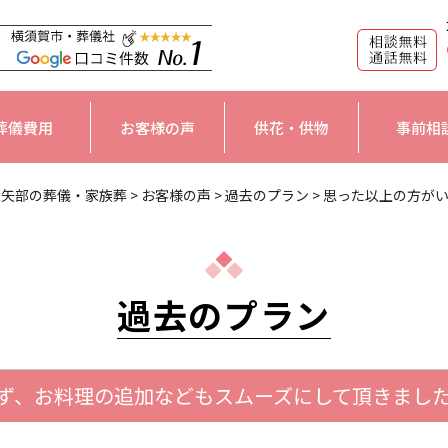
葬儀費用
お客様の声
供花・供物
事前相
大矢部の葬儀・家族葬
>
お客様の声
>
過去のプラン
>
思った以上の方が
過去のプラン
ず、お料理の追加などもスムーズにして頂きまし