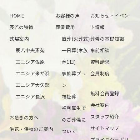
2024年10月
HOME
お客様の声
お知らせ・イベン
2024年9月
辰若の特徴
葬儀費用
ト情報
2024年8月
式場案内
直葬(火葬式)
葬儀の基礎知識
2024年7月
辰若中央斎苑
一日葬(家族
事前相談
2024年6月
エニシア佐原
葬1日)
資料請求
2024年5月
エニシア米が浜
家族葬プラ
会員制度
2024年4月
エニシア大矢部
ン
無料会員登録
2024年3月
エニシア長沢
福祉葬
会社案内
2024年2月
福利厚生で
スタッフ紹介
お急ぎの方へ
2024年1月
のご葬儀に
サイトマップ
供花・供物のご案内
2023年12月
ついて
プライバシーポリ