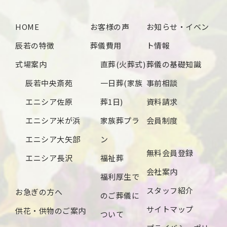
2024年10月
HOME
お客様の声
お知らせ・イベン
2024年9月
辰若の特徴
葬儀費用
ト情報
2024年8月
式場案内
直葬(火葬式)
葬儀の基礎知識
2024年7月
辰若中央斎苑
一日葬(家族
事前相談
2024年6月
エニシア佐原
葬1日)
資料請求
2024年5月
エニシア米が浜
家族葬プラ
会員制度
2024年4月
エニシア大矢部
ン
無料会員登録
2024年3月
エニシア長沢
福祉葬
会社案内
2024年2月
福利厚生で
スタッフ紹介
お急ぎの方へ
2024年1月
のご葬儀に
サイトマップ
供花・供物のご案内
2023年12月
ついて