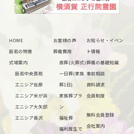
2024年12月
2024年11月
2024年10月
HOME
お客様の声
お知らせ・イベン
2024年9月
辰若の特徴
葬儀費用
ト情報
2024年8月
式場案内
直葬(火葬式)
葬儀の基礎知識
2024年7月
辰若中央斎苑
一日葬(家族
事前相談
2024年6月
エニシア佐原
葬1日)
資料請求
2024年5月
エニシア米が浜
家族葬プラ
会員制度
2024年4月
エニシア大矢部
ン
無料会員登録
2024年3月
エニシア長沢
福祉葬
会社案内
2024年2月
福利厚生で