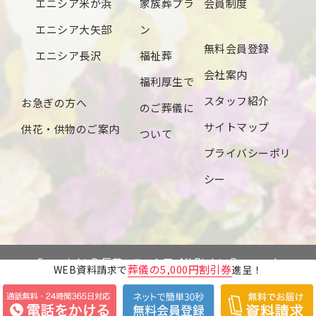
エニシア米が浜
家族葬プラ
会員制度
2024年4月
エニシア大矢部
ン
無料会員登録
2024年3月
エニシア長沢
福祉葬
会社案内
2024年2月
福利厚生で
スタッフ紹介
お急ぎの方へ
2024年1月
のご葬儀に
サイトマップ
供花・供物のご案内
2023年12月
ついて
プライバシーポリ
2023年11月
シー
2023年10月
2023年9月
2023年8月
Copyright © 辰若・エニシア. All Rights Reserved.
葬儀の5,000円割引券
WEB資料請求で
進呈！
2023年7月
2023年6月