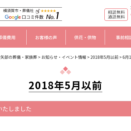
葬儀費用
お客様の声
供花・供物
事前相
大矢部の葬儀・家族葬
>
お知らせ・イベント情報
>
2018年5月以前
>
6月
2018年5月以前
いたしました