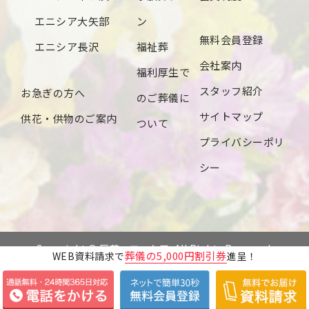
2024年4月
エニシア大矢部
ン
無料会員登録
2024年3月
エニシア長沢
福祉葬
会社案内
2024年2月
福利厚生で
スタッフ紹介
お急ぎの方へ
2024年1月
のご葬儀に
サイトマップ
供花・供物のご案内
2023年12月
ついて
プライバシーポリ
2023年11月
シー
2023年10月
2023年9月
2023年8月
Copyright © 辰若・エニシア. All Rights Reserved.
葬儀の5,000円割引券
WEB資料請求で
進呈！
2023年7月
2023年6月