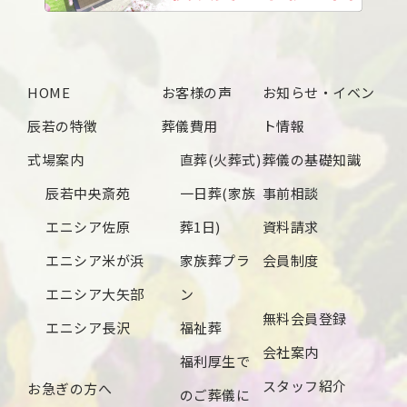
2024年12月
2024年11月
2024年10月
HOME
お客様の声
お知らせ・イベン
2024年9月
辰若の特徴
葬儀費用
ト情報
2024年8月
式場案内
直葬(火葬式)
葬儀の基礎知識
2024年7月
辰若中央斎苑
一日葬(家族
事前相談
2024年6月
エニシア佐原
葬1日)
資料請求
2024年5月
エニシア米が浜
家族葬プラ
会員制度
2024年4月
エニシア大矢部
ン
無料会員登録
2024年3月
エニシア長沢
福祉葬
会社案内
2024年2月
福利厚生で
スタッフ紹介
お急ぎの方へ
2024年1月
のご葬儀に