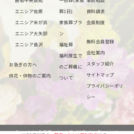
辰若中央斎苑
一日葬(家族
事前相談
2024年6月
エニシア佐原
葬1日)
資料請求
2024年5月
エニシア米が浜
家族葬プラ
会員制度
2024年4月
エニシア大矢部
ン
無料会員登録
2024年3月
エニシア長沢
福祉葬
会社案内
2024年2月
福利厚生で
スタッフ紹介
お急ぎの方へ
2024年1月
のご葬儀に
サイトマップ
供花・供物のご案内
2023年12月
ついて
プライバシーポリ
2023年11月
シー
2023年10月
2023年9月
2023年8月
Copyright © 辰若・エニシア. All Rights Reserved.