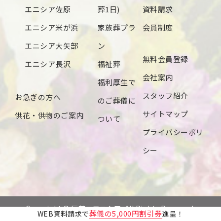
2024年6月
エニシア佐原
葬1日)
資料請求
2024年5月
エニシア米が浜
家族葬プラ
会員制度
2024年4月
エニシア大矢部
ン
無料会員登録
2024年3月
エニシア長沢
福祉葬
会社案内
2024年2月
福利厚生で
スタッフ紹介
お急ぎの方へ
2024年1月
のご葬儀に
サイトマップ
供花・供物のご案内
2023年12月
ついて
プライバシーポリ
2023年11月
シー
2023年10月
2023年9月
2023年8月
Copyright © 辰若・エニシア. All Rights Reserved.
葬儀の5,000円割引券
WEB資料請求で
進呈！
2023年7月