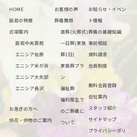
2024年10月
HOME
お客様の声
お知らせ・イベン
2024年9月
辰若の特徴
葬儀費用
ト情報
2024年8月
式場案内
直葬(火葬式)
葬儀の基礎知識
2024年7月
辰若中央斎苑
一日葬(家族
事前相談
2024年6月
エニシア佐原
葬1日)
資料請求
2024年5月
エニシア米が浜
家族葬プラ
会員制度
2024年4月
エニシア大矢部
ン
無料会員登録
2024年3月
エニシア長沢
福祉葬
会社案内
2024年2月
福利厚生で
スタッフ紹介
お急ぎの方へ
2024年1月
のご葬儀に
サイトマップ
供花・供物のご案内
2023年12月
ついて
プライバシーポリ
2023年11月