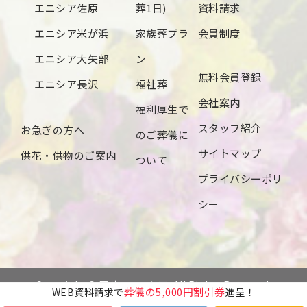
エニシア佐原
葬1日)
資料請求
2024年5月
エニシア米が浜
家族葬プラ
会員制度
2024年4月
エニシア大矢部
ン
無料会員登録
2024年3月
エニシア長沢
福祉葬
会社案内
2024年2月
福利厚生で
スタッフ紹介
お急ぎの方へ
2024年1月
のご葬儀に
サイトマップ
供花・供物のご案内
2023年12月
ついて
プライバシーポリ
2023年11月
シー
2023年10月
2023年9月
2023年8月
Copyright © 辰若・エニシア. All Rights Reserved.
葬儀の5,000円割引券
WEB資料請求で
進呈！
2023年7月